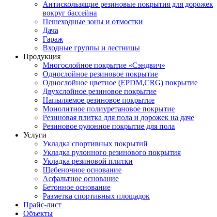
Антискользящие резиновые покрытия для дорожек
вокруг бассейна
Пешеходные зоны и отмостки
Дача
Гараж
Входные группы и лестницы
Продукция
Многослойное покрытие «Сэндвич»
Однослойное резиновое покрытие
Однослойное цветное (EPDM,CRG) покрытие
Двухслойное резиновое покрытие
Напыляемое резиновое покрытие
Монолитное полиуретановое покрытие
Резиновая плитка для пола и дорожек на даче
Резиновое рулонное покрытие для пола
Услуги
Укладка спортивных покрытий
Укладка рулонного резинового покрытия
Укладка резиновой плитки
Щебеночное основание
Асфальтное основание
Бетонное основание
Разметка спортивных площадок
Прайс-лист
Объекты