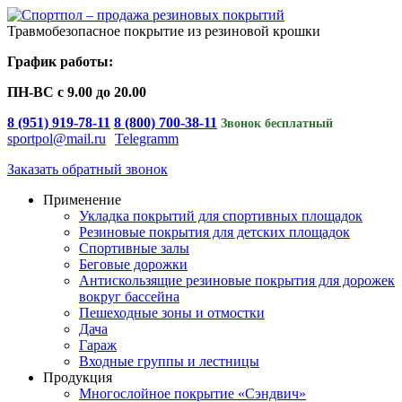
Skip
to
Травмобезопасное покрытие из резиновой крошки
content
График работы:
ПН-ВС с 9.00 до 20.00
8 (951) 919-78-11
8 (800) 700-38-11
Звонок бесплатный
sportpol@mail.ru
Telegramm
Заказать обратный звонок
Применение
Укладка покрытий для спортивных площадок
Резиновые покрытия для детских площадок
Спортивные залы
Беговые дорожки
Антискользящие резиновые покрытия для дорожек
вокруг бассейна
Пешеходные зоны и отмостки
Дача
Гараж
Входные группы и лестницы
Продукция
Многослойное покрытие «Сэндвич»