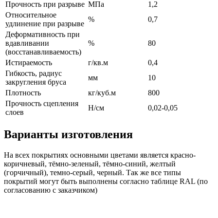
Прочность при разрыве
МПа
1,2
Относительное
%
0,7
удлинение при разрыве
Деформативность при
вдавливании
%
80
(восстанавливаемость)
Истираемость
г/кв.м
0,4
Гибкость, радиус
мм
10
закругления бруса
Плотность
кг/куб.м
800
Прочность сцепления
Н/см
0,02-0,05
слоев
Варианты изготовления
На всех покрытиях основными цветами является красно-
коричневый, тёмно-зеленый, тёмно-синий, желтый
(горчичный), темно-серый, черный. Так же все типы
покрытий могут быть выполнены согласно таблице RAL (по
согласованию с заказчиком)