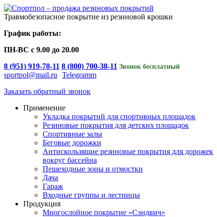
Skip
to
Травмобезопасное покрытие из резиновой крошки
content
График работы:
ПН-ВС с 9.00 до 20.00
8 (951) 919-78-11
8 (800) 700-38-11
Звонок бесплатный
sportpol@mail.ru
Telegramm
Заказать обратный звонок
Применение
Укладка покрытий для спортивных площадок
Резиновые покрытия для детских площадок
Спортивные залы
Беговые дорожки
Антискользящие резиновые покрытия для дорожек
вокруг бассейна
Пешеходные зоны и отмостки
Дача
Гараж
Входные группы и лестницы
Продукция
Многослойное покрытие «Сэндвич»