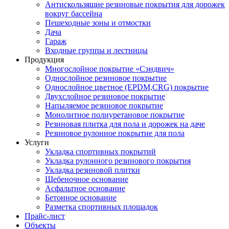
Антискользящие резиновые покрытия для дорожек
вокруг бассейна
Пешеходные зоны и отмостки
Дача
Гараж
Входные группы и лестницы
Продукция
Многослойное покрытие «Сэндвич»
Однослойное резиновое покрытие
Однослойное цветное (EPDM,CRG) покрытие
Двухслойное резиновое покрытие
Напыляемое резиновое покрытие
Монолитное полиуретановое покрытие
Резиновая плитка для пола и дорожек на даче
Резиновое рулонное покрытие для пола
Услуги
Укладка спортивных покрытий
Укладка рулонного резинового покрытия
Укладка резиновой плитки
Щебеночное основание
Асфальтное основание
Бетонное основание
Разметка спортивных площадок
Прайс-лист
Объекты