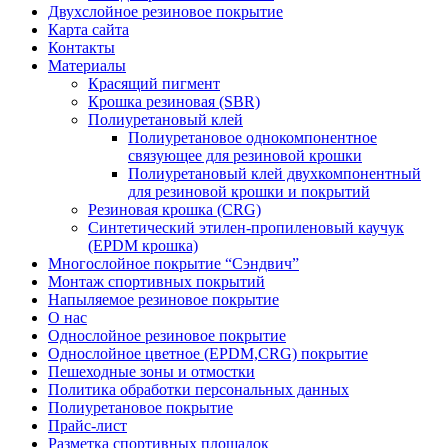
Двухслойное резиновое покрытие
Карта сайта
Контакты
Материалы
Красящий пигмент
Крошка резиновая (SBR)
Полиуретановый клей
Полиуретановое однокомпонентное
связующее для резиновой крошки
Полиуретановый клей двухкомпонентный
для резиновой крошки и покрытий
Резиновая крошка (CRG)
Синтетический этилен-пропиленовый каучук
(EPDM крошка)
Многослойное покрытие “Сэндвич”
Монтаж спортивных покрытий
Напыляемое резиновое покрытие
О нас
Однослойное резиновое покрытие
Однослойное цветное (EPDM,CRG) покрытие
Пешеходные зоны и отмостки
Политика обработки персональных данных
Полиуретановое покрытие
Прайс-лист
Разметка спортивных площадок